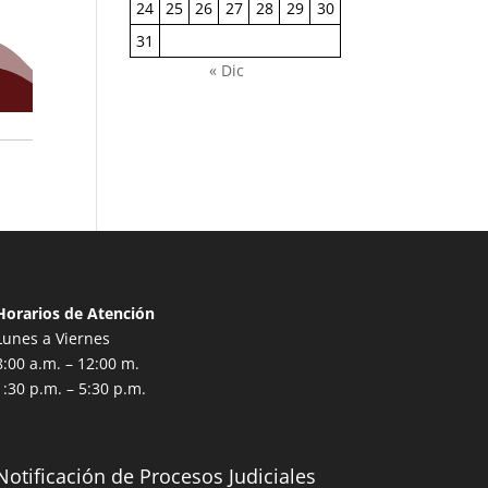
24
25
26
27
28
29
30
31
« Dic
Horarios de Atención
Lunes a Viernes
8:00 a.m. – 12:00 m.
1:30 p.m. – 5:30 p.m.
Notificación de Procesos Judiciales