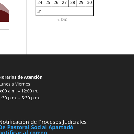
24
25
26
27
28
29
30
31
« Dic
Horarios de Atención
Lunes a Viernes
8:00 a.m. – 12:00 m.
1:30 p.m. – 5:30 p.m.
Notificación de Procesos Judiciales
De Pastoral Social Apartadó
notificar al correo